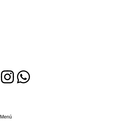
Auténtico sabor colombiano en Miami. Hecho con amor,
servido con alegría
Menú