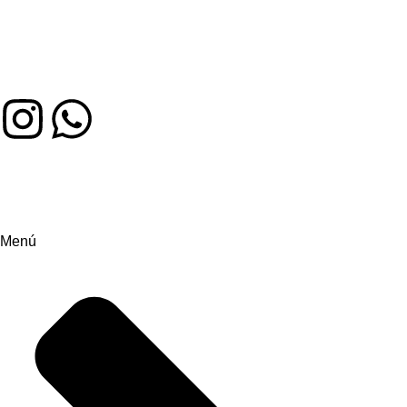
Auténtico sabor colombiano en Miami. Hecho con amor,
servido con alegría
Menú