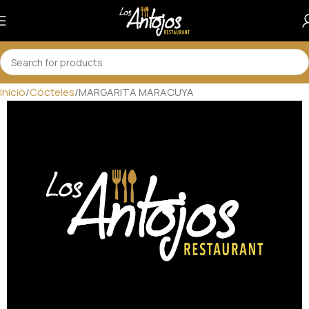
Inicio
Cócteles
MARGARITA MARACUYA