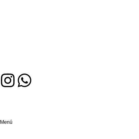
Auténtico sabor colombiano en Miami. Hecho con amor,
servido con alegría
Menú