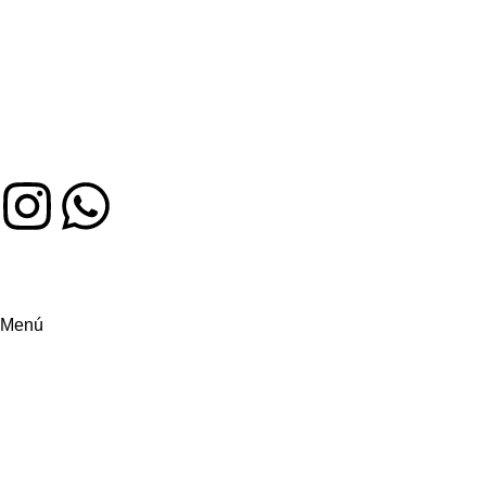
Auténtico sabor colombiano en Miami. Hecho con amor, servido
Menú