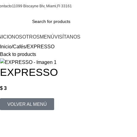
ontacto
11099 Biscayne Blv, Miami,Fl 33161
NICIO
NOSOTROS
MENÚ
VISÍTANOS
Inicio
Cafés
EXPRESSO
Back to products
EXPRESSO
$
3
VOLVER AL MENÚ