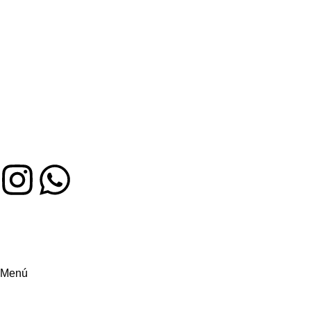
Auténtico sabor colombiano en Miami. Hecho con amor,
servido con alegría
Menú