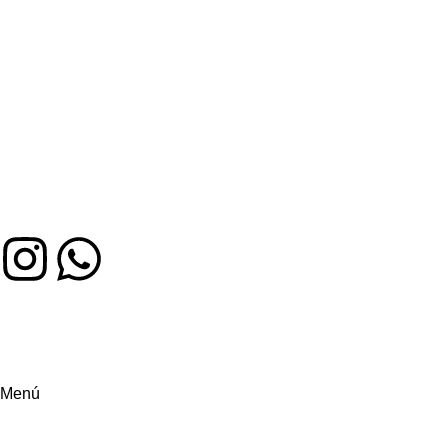
Auténtico sabor colombiano en Miami. Hecho con amor,
servido con alegría
Menú