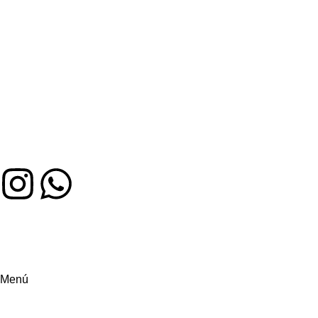
Auténtico sabor colombiano en Miami. Hecho con amor,
servido con alegría
Menú