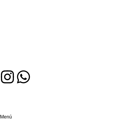
Auténtico sabor colombiano en Miami. Hecho con amor,
servido con alegría
Menú