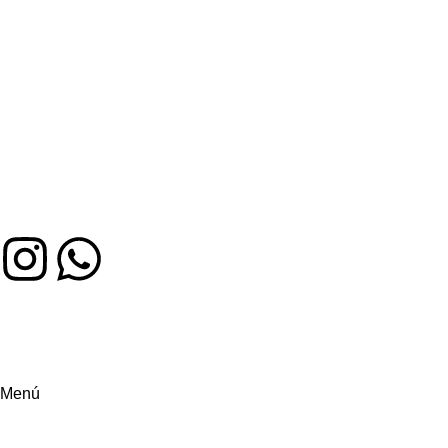
Auténtico sabor colombiano en Miami. Hecho con amor,
servido con alegría
Menú