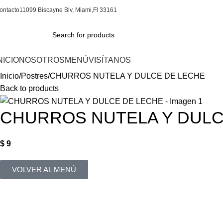
ontacto
11099 Biscayne Blv, Miami,Fl 33161
NICIO
NOSOTROS
MENÚ
VISÍTANOS
Inicio
Postres
CHURROS NUTELA Y DULCE DE LECHE
Back to products
CHURROS NUTELA Y DULC
$
9
VOLVER AL MENÚ