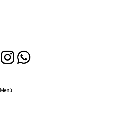
Auténtico sabor colombiano en Miami. Hecho con amor, servido
Menú