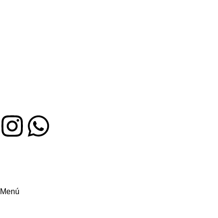
Auténtico sabor colombiano en Miami. Hecho con amor,
servido con alegría
Menú